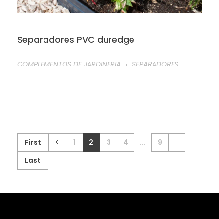
Separadores PVC duredge
COMPLEMENTOS DE JARDINERIA
SEPARADORES
First
1
2
3
4
...
9
Last