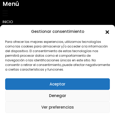
Menú
INICIO
Gestionar consentimiento
SOBRE NOSOTROS
Para ofrecer las mejores experiencias, utilizamos tecnologías
Quienes somos
CALCULADORA
como las cookies para almacenar y/o acceder a la información
del dispositivo. El consentimiento de estas tecnologías nos
permitirá procesar datos como el comportamiento de
Misión, visión y valores
TRABAJOS
navegación o las identificaciones únicas en este sitio. No
consentir o retirar el consentimiento, puede afectar negativamente
Transporte
PRODUCTOS
a ciertas características y funciones.
Tierra para jardín y huertos
CONSEJOS
Aceptar
Áridos y Piedras
CONTACTO
Denegar
Complementos y Jardinería
Abonos Conde SL · Calle Villa de Bilbao, 38-B. 46980 Paterna
Ver preferencias
(Valencia) · 96 137 16 89 ·
Diseño web
·
Aviso legal
·
Política de
Otros productos
privacidad
·
Política de privacidad redes sociales
·
Política de