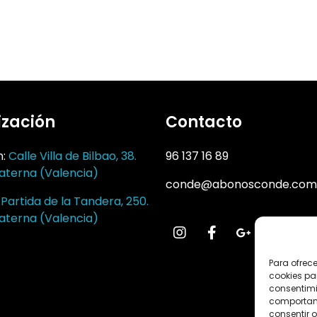
ización
Contacto
n:
Calle Villa de Bilbao, 38.
96 137 16 89
aterna (Valencia)
conde@abonosconde.com
:
Partida de la Tandera, 250.
aterna (Valencia)
Para ofrec
cookies pa
consentimi
comportami
consentir o