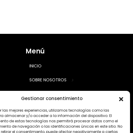
Menú
INICIO
SOBRE NOSOTROS
CALCULADORA
Gestionar consentimiento
TRABAJOS
er las mejores experiencias, utilizamos tecnologías como las
ra almacenar y/o acceder a la información del dispositivo. El
ento de estas tecnologías nos permitirá procesar datos como el
PRODUCTOS
ento de navegación o las identificaciones únicas en este sitio. No
 retirar el consentimiento, puede afectar negativamente a ciertas