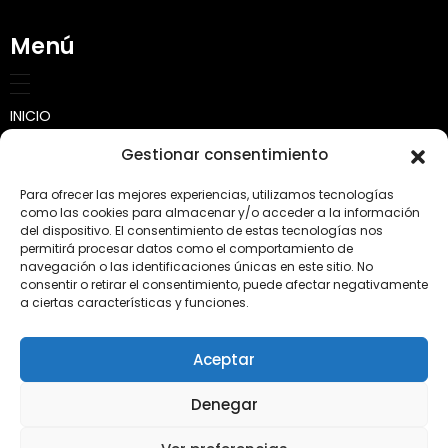
Menú
INICIO
Gestionar consentimiento
SOBRE NOSOTROS
Para ofrecer las mejores experiencias, utilizamos tecnologías
Quienes somos
CALCULADORA
como las cookies para almacenar y/o acceder a la información
del dispositivo. El consentimiento de estas tecnologías nos
permitirá procesar datos como el comportamiento de
Misión, visión y valores
TRABAJOS
navegación o las identificaciones únicas en este sitio. No
consentir o retirar el consentimiento, puede afectar negativamente
Transporte
PRODUCTOS
a ciertas características y funciones.
Tierra para jardín y huertos
CONSEJOS
Aceptar
Áridos y Piedras
CONTACTO
Denegar
Complementos y Jardinería
Abonos Conde SL · Calle Villa de Bilbao, 38-B. 46980 Paterna