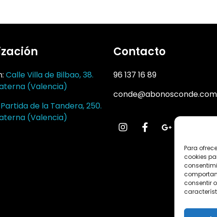
ización
Contacto
n:
Calle Villa de Bilbao, 38.
96 137 16 89
aterna (Valencia)
conde@abonosconde.com
:
Partida de la Tandera, 250.
aterna (Valencia)
Para ofrec
cookies pa
consentimi
comportami
consentir o
característ