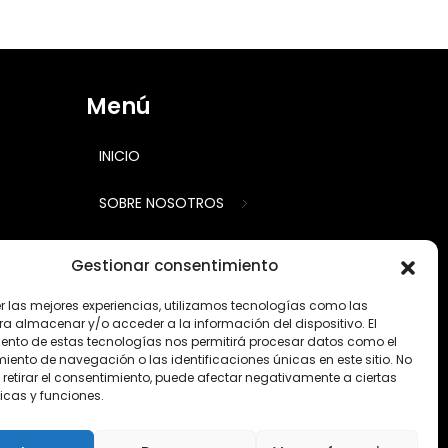
Menú
INICIO
SOBRE NOSOTROS
CALCULADORA
Gestionar consentimiento
TRABAJOS
er las mejores experiencias, utilizamos tecnologías como las
ra almacenar y/o acceder a la información del dispositivo. El
ento de estas tecnologías nos permitirá procesar datos como el
PRODUCTOS
ento de navegación o las identificaciones únicas en este sitio. No
 retirar el consentimiento, puede afectar negativamente a ciertas
CONSEJOS
icas y funciones.
CONTACTO