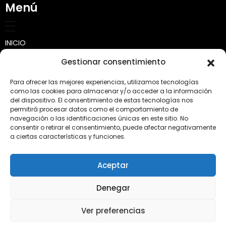
Menú
INICIO
Gestionar consentimiento
SOBRE NOSOTROS
Para ofrecer las mejores experiencias, utilizamos tecnologías
Quienes somos
CALCULADORA
como las cookies para almacenar y/o acceder a la información
del dispositivo. El consentimiento de estas tecnologías nos
permitirá procesar datos como el comportamiento de
Misión, visión y valores
TRABAJOS
navegación o las identificaciones únicas en este sitio. No
consentir o retirar el consentimiento, puede afectar negativamente
Transporte
PRODUCTOS
a ciertas características y funciones.
Tierra para jardín y huertos
CONSEJOS
Aceptar
Áridos y Piedras
CONTACTO
Denegar
Complementos y Jardinería
Abonos Conde SL · Calle Villa de Bilbao, 38-B. 46980 Paterna
Ver preferencias
(Valencia) · 96 137 16 89 ·
Diseño web
·
Aviso legal
·
Política de
Otros productos
privacidad
·
Política de privacidad redes sociales
·
Política de