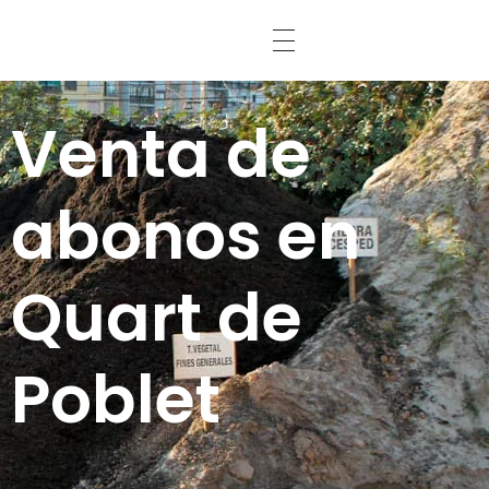
Abonos Conde
Venta de
abonos en
Quart de
Poblet