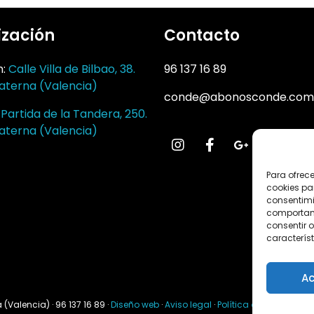
ización
Contacto
n:
Calle Villa de Bilbao, 38.
96 137 16 89
aterna (Valencia)
conde@abonosconde.com
:
Partida de la Tandera, 250.
aterna (Valencia)
Para ofrec
cookies pa
consentimi
comportami
consentir o
característ
Ac
(Valencia) · 96 137 16 89 ·
Diseño web
·
Aviso legal
·
Política de privacidad