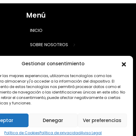
Menú
INICIO
SOBRE NOSOTROS
CALCULADORA
Gestionar consentimiento
TRABAJOS
er las mejores experiencias, utilizamos tecnologías como las
ra almacenar y/o acceder a la información del dispositivo. El
ento de estas tecnologías nos permitirá procesar datos como el
PRODUCTOS
ento de navegación o las identificaciones únicas en este sitio. No
 retirar el consentimiento, puede afectar negativamente a ciertas
CONSEJOS
icas y funciones.
CONTACTO
eptar
Denegar
Ver preferencias
·
Política de privacidad redes sociales
·
Política de Cookies
·
Política de Cookies
Política de privacidad
Aviso Legal