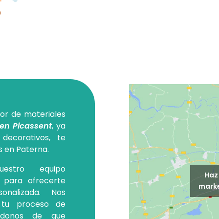
or de materiales
 en Picassent
, ya
decorativos, te
s en Paterna.
uestro equipo
Haz 
n para ofrecerte
marke
onalizada. Nos
 tu proceso de
ándonos de que