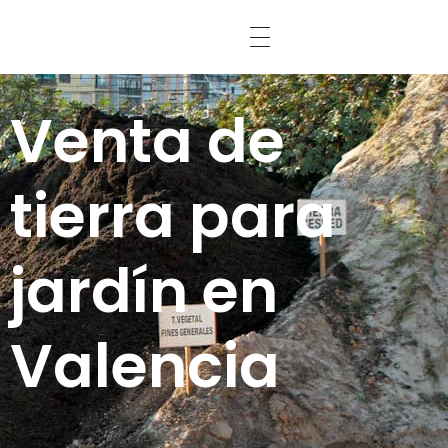
Abonos Conde
Venta de
tierra para
jardín en
Valencia