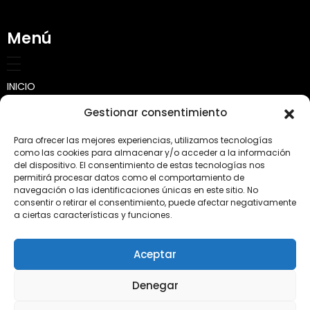
Menú
INICIO
Gestionar consentimiento
SOBRE NOSOTROS
Para ofrecer las mejores experiencias, utilizamos tecnologías
Quienes somos
CALCULADORA
como las cookies para almacenar y/o acceder a la información
del dispositivo. El consentimiento de estas tecnologías nos
permitirá procesar datos como el comportamiento de
Misión, visión y valores
TRABAJOS
navegación o las identificaciones únicas en este sitio. No
consentir o retirar el consentimiento, puede afectar negativamente
Transporte
PRODUCTOS
a ciertas características y funciones.
Tierra para jardín y huertos
CONSEJOS
Aceptar
Áridos y Piedras
CONTACTO
Denegar
Complementos y Jardinería